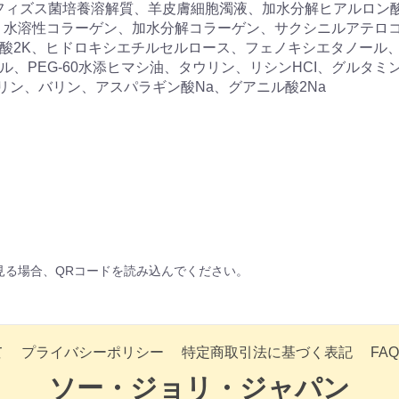
フィズス菌培養溶解質、羊皮膚細胞濁液、加水分解ヒアルロン酸
、水溶性コラーゲン、加水分解コラーゲン、サクシニルアテロ
酸2K、ヒドロキシエチルセルロース、フェノキシエタノール
ル、PEG-60水添ヒマシ油、タウリン、リシンHCI、グルタ
リン、バリン、アスパラギン酸Na、グアニル酸2Na
見る場合、QRコードを読み込んでください。
て
プライバシーポリシー
特定商取引法に基づく表記
FAQ
ソー・ジョリ・ジャパン