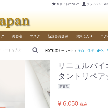
当サイトについて
プライバシーポ
ック
美容液
マスク
新規会員登録
お気に入り
ログ
HOT検索キーワード：
美白
保湿
老化
リニュルバイ
タントリペア
新商品
¥ 6,050
税込