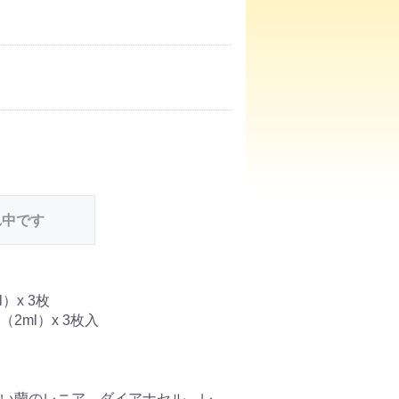
れ中です
）x 3枚
2ml）x 3枚入
い蘭のレニア ダイアナセル レ